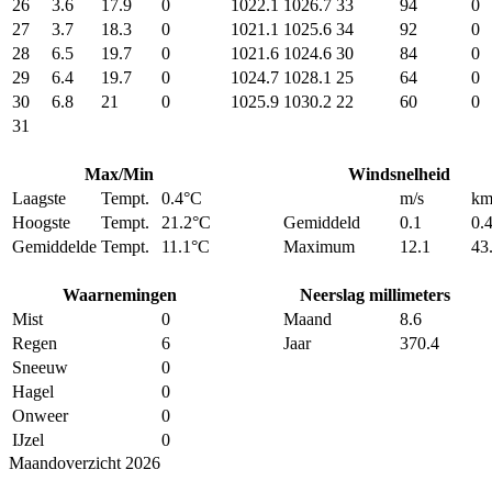
26
3.6
17.9
0
1022.1
1026.7
33
94
0
27
3.7
18.3
0
1021.1
1025.6
34
92
0
28
6.5
19.7
0
1021.6
1024.6
30
84
0
29
6.4
19.7
0
1024.7
1028.1
25
64
0
30
6.8
21
0
1025.9
1030.2
22
60
0
31
Max/Min
Windsnelheid
Laagste
Tempt.
0.4°C
m/s
km
Hoogste
Tempt.
21.2°C
Gemiddeld
0.1
0.
Gemiddelde
Tempt.
11.1°C
Maximum
12.1
43
Waarnemingen
Neerslag millimeters
Mist
0
Maand
8.6
Regen
6
Jaar
370.4
Sneeuw
0
Hagel
0
Onweer
0
IJzel
0
Maandoverzicht 2026