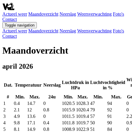
Actueel weer
Maandoverzicht
Neerslag
Weersverwachting
Foto's
Contact
Toggle navigation
Actueel weer
Maandoverzicht
Neerslag
Weersverwachting
Foto's
Contact
Maandoverzicht
april 2026
Wi
Luchtdruk in
Luchtvochtigheid
Dat.
Temperatuur
Neerslag
HPa
in %
#
Min.
Max.
24u
Min.
Max.
Min.
Max.
G
1
0.4
14.7
0
1020.5
1028.3
47
94
0
2
2.1
12
0.8
1015.9
1020.4
79
92
0
3
4.9
13.6
0
1011.5
1019.4
57
91
2.
4
9.8
17.1
0.4
1011.8
1019.7
50
90
0.
5
8.1
14.9
0.8
1008.9
1022.9
51
84
0