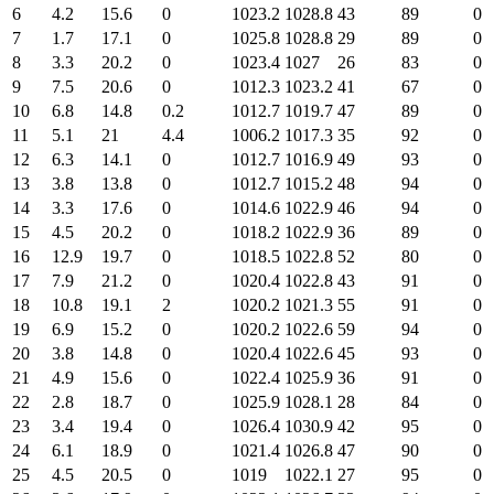
6
4.2
15.6
0
1023.2
1028.8
43
89
0
7
1.7
17.1
0
1025.8
1028.8
29
89
0
8
3.3
20.2
0
1023.4
1027
26
83
0
9
7.5
20.6
0
1012.3
1023.2
41
67
0
10
6.8
14.8
0.2
1012.7
1019.7
47
89
0
11
5.1
21
4.4
1006.2
1017.3
35
92
0
12
6.3
14.1
0
1012.7
1016.9
49
93
0
13
3.8
13.8
0
1012.7
1015.2
48
94
0
14
3.3
17.6
0
1014.6
1022.9
46
94
0
15
4.5
20.2
0
1018.2
1022.9
36
89
0
16
12.9
19.7
0
1018.5
1022.8
52
80
0
17
7.9
21.2
0
1020.4
1022.8
43
91
0
18
10.8
19.1
2
1020.2
1021.3
55
91
0
19
6.9
15.2
0
1020.2
1022.6
59
94
0
20
3.8
14.8
0
1020.4
1022.6
45
93
0
21
4.9
15.6
0
1022.4
1025.9
36
91
0
22
2.8
18.7
0
1025.9
1028.1
28
84
0
23
3.4
19.4
0
1026.4
1030.9
42
95
0
24
6.1
18.9
0
1021.4
1026.8
47
90
0
25
4.5
20.5
0
1019
1022.1
27
95
0