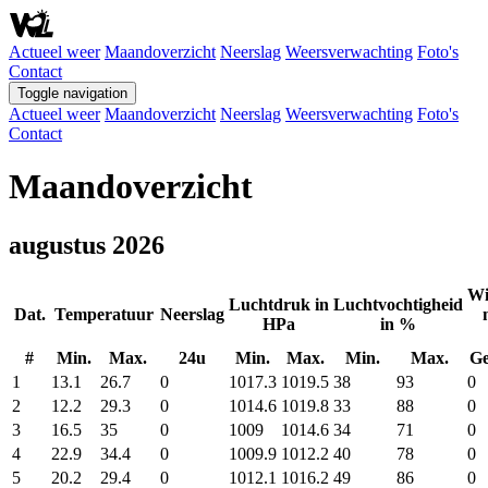
Actueel weer
Maandoverzicht
Neerslag
Weersverwachting
Foto's
Contact
Toggle navigation
Actueel weer
Maandoverzicht
Neerslag
Weersverwachting
Foto's
Contact
Maandoverzicht
augustus 2026
Wi
Luchtdruk in
Luchtvochtigheid
Dat.
Temperatuur
Neerslag
HPa
in %
#
Min.
Max.
24u
Min.
Max.
Min.
Max.
G
1
13.1
26.7
0
1017.3
1019.5
38
93
0
2
12.2
29.3
0
1014.6
1019.8
33
88
0
3
16.5
35
0
1009
1014.6
34
71
0
4
22.9
34.4
0
1009.9
1012.2
40
78
0
5
20.2
29.4
0
1012.1
1016.2
49
86
0