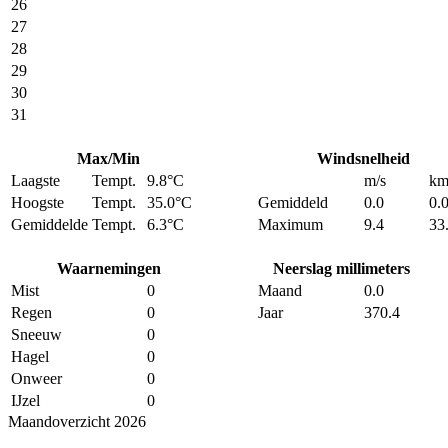
26
27
28
29
30
31
Max/Min
Windsnelheid
Laagste
Tempt.
9.8°C
m/s
km
Hoogste
Tempt.
35.0°C
Gemiddeld
0.0
0.
Gemiddelde
Tempt.
6.3°C
Maximum
9.4
33
Waarnemingen
Neerslag millimeters
Mist
0
Maand
0.0
Regen
0
Jaar
370.4
Sneeuw
0
Hagel
0
Onweer
0
IJzel
0
Maandoverzicht 2026