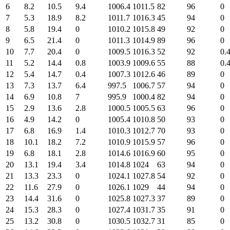
6
8.2
10.5
9.4
1006.4
1011.5
82
96
0
7
5.3
18.9
8.2
1011.7
1016.3
45
94
0
8
5.8
19.4
0
1010.2
1015.8
49
92
0
9
6.5
21.4
0
1011.3
1014.9
89
96
0
10
7.7
20.4
0
1009.5
1016.3
52
92
0.
11
5.2
14.4
0.8
1003.9
1009.6
55
88
0.
12
5.4
14.7
0.4
1007.3
1012.6
46
89
0
13
7.3
13.7
6.4
997.5
1006.7
57
94
0
14
6.9
10.8
7
995.9
1000.4
82
94
0
15
2.9
13.6
2.8
1000.5
1005.5
63
96
0
16
4.9
14.2
0
1005.4
1010.8
50
93
0
17
6.8
16.9
1.4
1010.3
1012.7
70
93
0
18
10.1
18.2
7.2
1010.9
1015.9
57
96
0
19
6.8
18.1
2.8
1014.6
1016.9
60
95
0
20
13.1
19.4
3.4
1014.8
1024
63
94
0
21
13.3
23.3
0
1024.1
1027.8
54
92
0
22
11.6
27.9
0
1026.1
1029
44
94
0
23
14.4
31.6
0
1025.8
1027.3
37
89
0
24
15.3
28.3
0
1027.4
1031.7
35
91
0
25
13.2
30.8
0
1030.5
1032.7
31
85
0