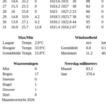
26
14.6
33.2
0
1023.6
1031
30
88
0
27
15.3
25.5
0
1024.2
1027
38
84
0
28
10
25.8
0
1023
1027.2
23
86
0
29
14.8
33.9
4.2
1018.5
1023.7
38
92
0
30
13.9
27.1
0.2
1016.1
1022.8
44
95
0
31
16.9
25.7
12.8
1011.4
1016.2
67
93
0
Max/Min
Windsnelheid
Laagste
Tempt.
2.9°C
m/s
km
Hoogste
Tempt.
33.9°C
Gemiddeld
0.0
0.
Gemiddelde
Tempt.
15.8°C
Maximum
11.2
40
Waarnemingen
Neerslag millimeters
Mist
0
Maand
83.2
Regen
17
Jaar
370.4
Sneeuw
0
Hagel
1
Onweer
1
IJzel
0
Maandoverzicht 2026