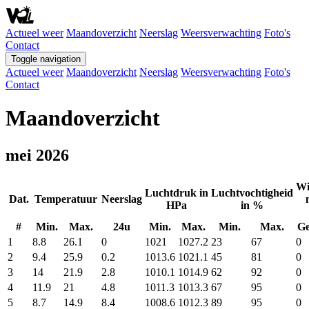
Actueel weer
Maandoverzicht
Neerslag
Weersverwachting
Foto's
Contact
Toggle navigation
Actueel weer
Maandoverzicht
Neerslag
Weersverwachting
Foto's
Contact
Maandoverzicht
mei 2026
Wi
Luchtdruk in
Luchtvochtigheid
Dat.
Temperatuur
Neerslag
HPa
in %
#
Min.
Max.
24u
Min.
Max.
Min.
Max.
G
1
8.8
26.1
0
1021
1027.2
23
67
0
2
9.4
25.9
0.2
1013.6
1021.1
45
81
0
3
14
21.9
2.8
1010.1
1014.9
62
92
0
4
11.9
21
4.8
1011.3
1013.3
67
95
0
5
8.7
14.9
8.4
1008.6
1012.3
89
95
0